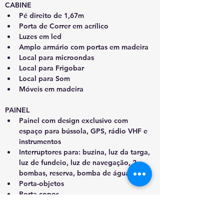
CABINE
Pé direito de 1,67m
Porta de Correr em acrílico
Luzes em led
Amplo armário com portas em madeira
Local para microondas
Local para Frigobar
Local para Som
Móveis em madeira
PAINEL
Painel com design exclusivo com 
espaço para bússola, GPS, rádio VHF e 
instrumentos
Interruptores para: buzina, luz da targa, 
luz de fundeio, luz de navegação, 2 
bombas, reserva, bomba de água doce
Porta-objetos
Porta-copos
Relógio medidor de combustível
Tampa de inspeção no painel