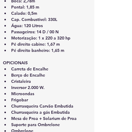
Boca: 2,78m
Pontal: 1,85 m
Calado: 0,5m
Cap. Combustível: 330L
Água: 120 Litros
Passageiros: 14 D / 00 N
Motorização: 1 x 220 a 320 hp
Pé direito cabine: 1,67 m
Pé direito banheiro: 1,65 m
OPICIONAIS
Carreta de Encalhe
Berço de Encalhe
Cristaleira
Inversor 2.000 W.
Microondas
Frigobar
Churrasqueira Carvão Embutida
Churrasqueira a gás Embutida
Mesa de Proa + Solarium de Proa
Suporte para Ombrelone
Ombrelone