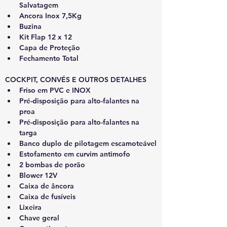
Salvatagem
Ancora Inox 7,5Kg
Buzina
Kit Flap 12 x 12
Capa de Proteção
Fechamento Total
COCKPIT, CONVÉS E OUTROS DETALHES
Friso em PVC e INOX
Pré-disposição para alto-falantes na 
proa
Pré-disposição para alto-falantes na 
targa
Banco duplo de pilotagem escamoteável
Estofamento em curvim antimofo
2 bombas de porão
Blower 12V
Caixa de âncora
Caixa de fusíveis
Lixeira
Chave geral