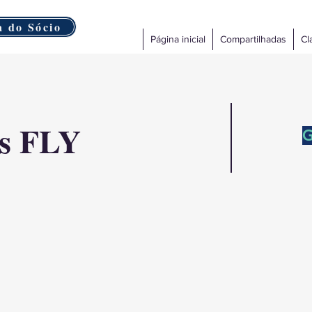
a do Sócio
Página inicial
Compartilhadas
Cl
us FLY
G