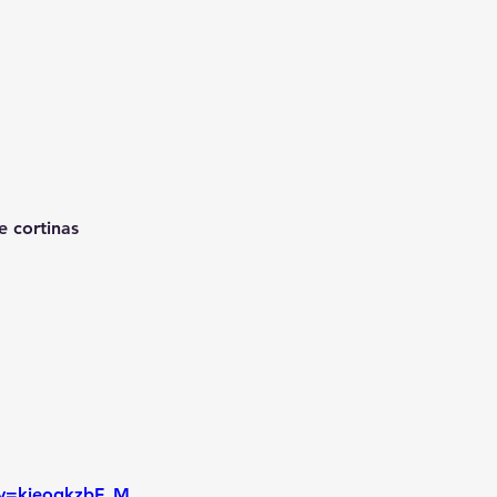
e cortinas
?v=kjeogkzbF_M