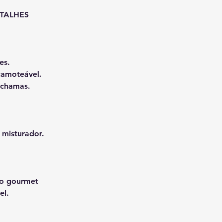
TALHES 
es.
camoteável.
-chamas.
 misturador.
ção gourmet
el.