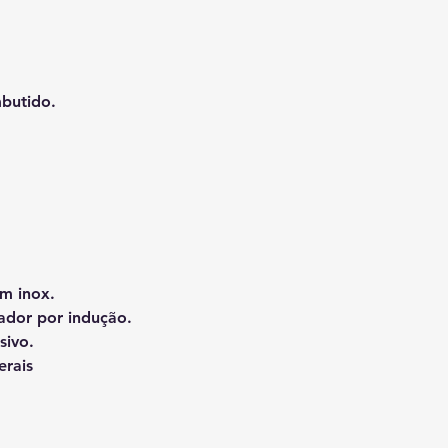
butido.
em inox.
ador por indução.
sivo.
erais