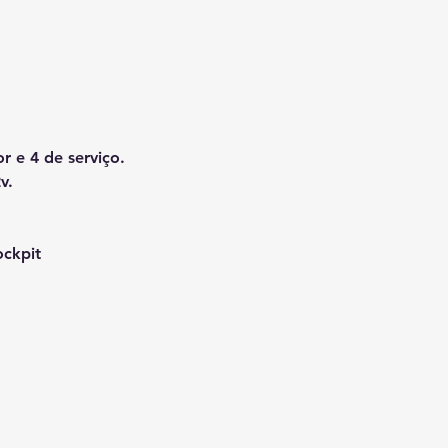
r e 4 de serviço.
v.
ockpit