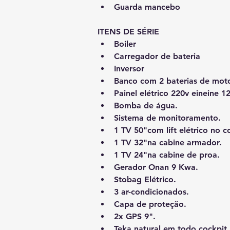
Guarda mancebo
ITENS DE SÉRIE
Boiler
Carregador de bateria
Inversor
Banco com 2 baterias de moto
Painel elétrico 220v eineine 12
Bomba de água.
Sistema de monitoramento.
1 TV 50"com lift elétrico no c
1 TV 32"na cabine armador.
1 TV 24"na cabine de proa. 
Gerador Onan 9 Kwa.
Stobag Elétrico.
3 ar-condicionados.
Capa de proteção.
2x GPS 9".
Teka natural em todo cockpit.