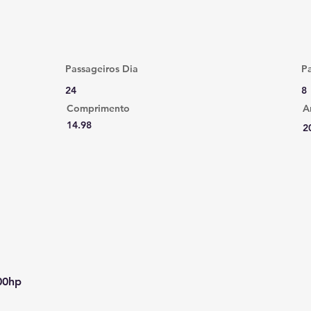
Passageiros Dia
Pa
24
8
Comprimento
A
14.98
2
00hp