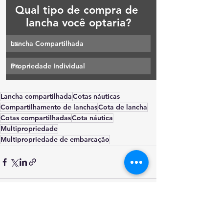
Qual tipo de compra de 
lancha você optaria?
Lancha Compartilhada
0
%
Propriedade Individual
0
%
Lancha compartilhada
Cotas náuticas
Compartilhamento de lanchas
Cota de lancha
Cotas compartilhadas
Cota náutica
Multipropriedade
Multipropriedade de embarcação
Ver tudo